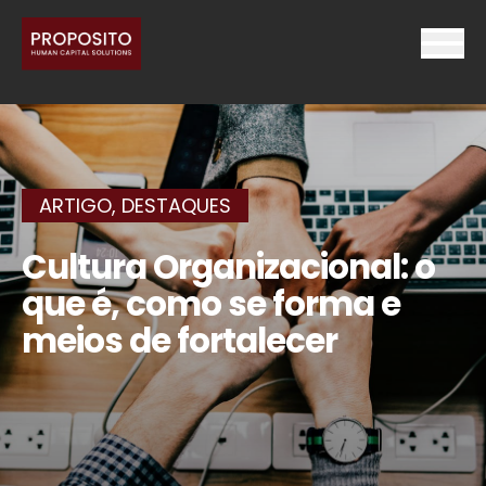
ARTIGO
,
DESTAQUES
Cultura Organizacional: o
que é, como se forma e
meios de fortalecer