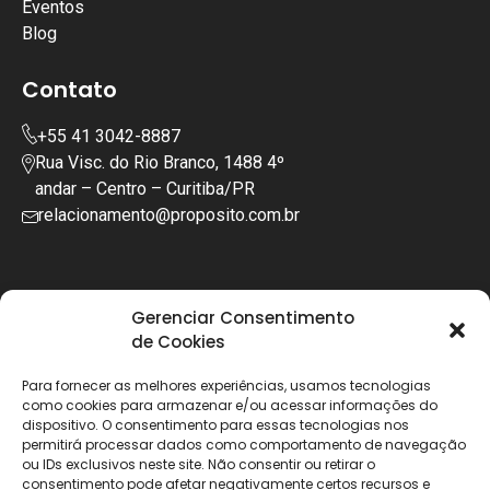
Eventos
Blog
Contato
+55 41 3042-8887
Rua Visc. do Rio Branco, 1488 4º
andar – Centro – Curitiba/PR
relacionamento@proposito.com.br
Gerenciar Consentimento
de Cookies
Para fornecer as melhores experiências, usamos tecnologias
como cookies para armazenar e/ou acessar informações do
dispositivo. O consentimento para essas tecnologias nos
permitirá processar dados como comportamento de navegação
ou IDs exclusivos neste site. Não consentir ou retirar o
consentimento pode afetar negativamente certos recursos e