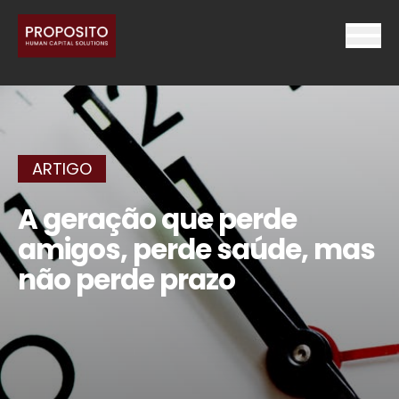
ARTIGO
A geração que perde
amigos, perde saúde, mas
não perde prazo