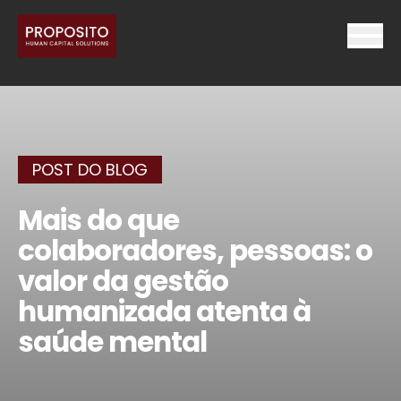
POST DO BLOG
Mais do que
colaboradores, pessoas: o
valor da gestão
humanizada atenta à
saúde mental