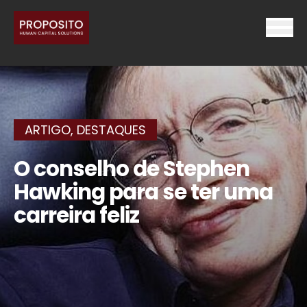
ARTIGO
,
DESTAQUES
O conselho de Stephen
Hawking para se ter uma
carreira feliz