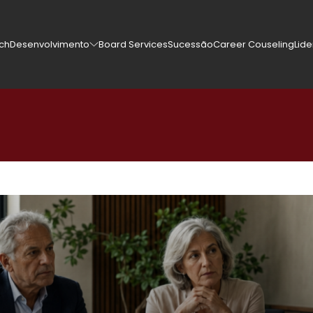
rch
Desenvolvimento
Board Services
Sucessão
Career Couseling
Lid