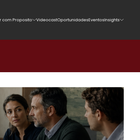
er com Proposito
Videocast
Oportunidades
Eventos
Insights