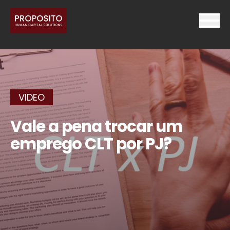
VIDEO
Vale a pena trocar um
emprego CLT por PJ?