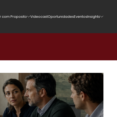
er com Proposito
Videocast
Oportunidades
Eventos
Insights