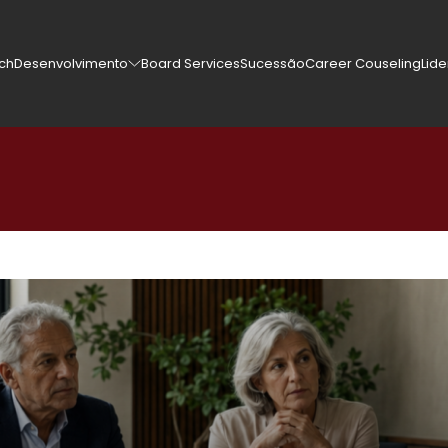
rch
Desenvolvimento
Board Services
Sucessão
Career Couseling
Lid